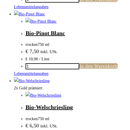
Chardonnay
Lebensmittelangaben
Menge
Bio-Pinot Blanc
trocken
750 ml
€
7,50
inkl. USt.
€
10,00
/ Liter
In den Warenkorb
Bio-
Pinot
Lebensmittelangaben
Blanc
Menge
2x Gold prämiert
Bio-Welschriesling
trocken
750 ml
€
6,50
inkl. USt.