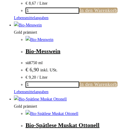
€
8,67
/ Liter
In den Warenkorb
Bio-
Welschriesling
Lebensmittelangaben
Menge
Gold prämiert
Bio-Messwein
süß
750 ml
€
6,90
inkl. USt.
€
9,20
/ Liter
In den Warenkorb
Bio-
Messwein
Lebensmittelangaben
Menge
Gold prämiert
Bio-Spätlese Muskat Ottonell