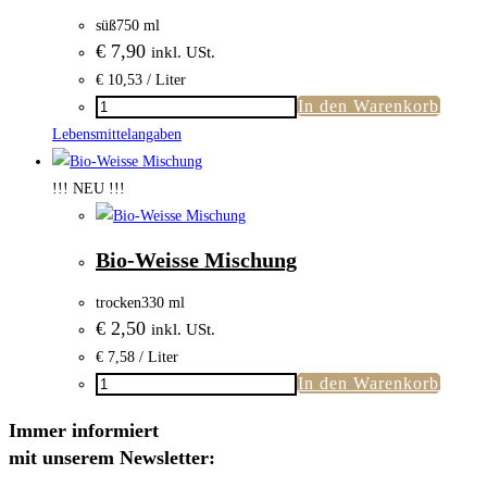
süß
750 ml
€
7,90
inkl. USt.
€
10,53
/ Liter
In den Warenkorb
Bio-
Spätlese
Lebensmittelangaben
Muskat
Ottonell
!!! NEU !!!
Menge
Bio-Weisse Mischung
trocken
330 ml
€
2,50
inkl. USt.
€
7,58
/ Liter
In den Warenkorb
Bio-
Weisse
Immer informiert
Mischung
mit unserem Newsletter:
Menge