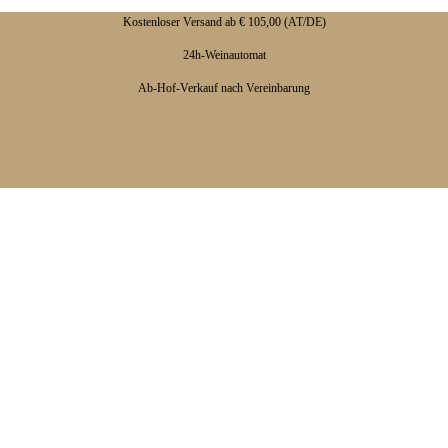
Kostenloser Versand ab € 105,00 (AT/DE)
24h-Weinautomat
Ab-Hof-Verkauf nach Vereinbarung