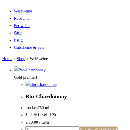
Weißweine
Rotweine
Perlweine
Säfte
Essig
Gutscheine & Sets
Home
>
Shop
>
Weißweine
Gold prämiert
Bio-Chardonnay
trocken
750 ml
€
7,50
inkl. USt.
€
10,00
/ Liter
In den Warenkorb
Bio-