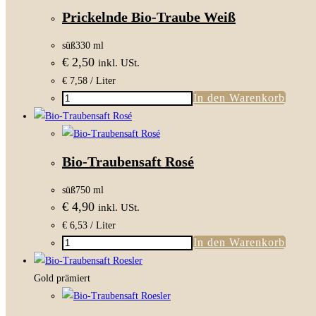
Rot
Prickelnde Bio-Traube Weiß
Menge
süß
330 ml
€
2,50
inkl. USt.
€
7,58
/ Liter
In den Warenkorb
Prickelnde
Bio-
Traube
Weiß
Bio-Traubensaft Rosé
Menge
süß
750 ml
€
4,90
inkl. USt.
€
6,53
/ Liter
In den Warenkorb
Bio-
Traubensaft
Rosé
Gold prämiert
Menge