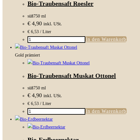
Bio-Traubensaft Roesler
süß
750 ml
€
4,90
inkl. USt.
€
6,53
/ Liter
In den Warenkorb
Bio-
Traubensaft
Roesler
Gold prämiert
Menge
Bio-Traubensaft Muskat Ottonel
süß
750 ml
€
4,90
inkl. USt.
€
6,53
/ Liter
In den Warenkorb
Bio-
Traubensaft
Muskat
Ottonel
Bio-Erdbeernektar