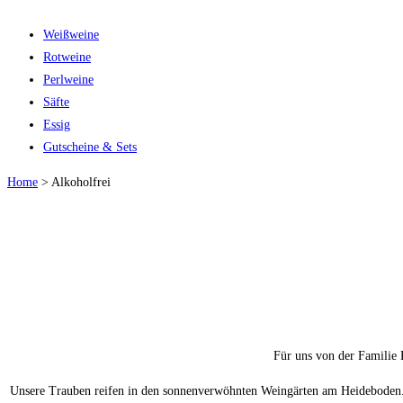
Weißweine
Rotweine
Perlweine
Säfte
Essig
Gutscheine & Sets
Home
>
Alkoholfrei
Für uns von der Familie K
Unsere Trauben reifen in den sonnenverwöhnten Weingärten am Heideboden. J