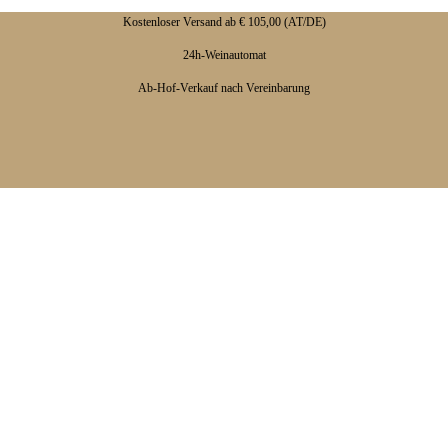
Kostenloser Versand ab € 105,00 (AT/DE)
24h-Weinautomat
Ab-Hof-Verkauf nach Vereinbarung