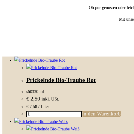
Ob pur genossen oder leich
Mit unse
Prickelnde Bio-Traube Rot
süß
330 ml
€
2,50
inkl. USt.
€
7,58
/ Liter
In den Warenkorb
Prickelnde
Bio-
Traube