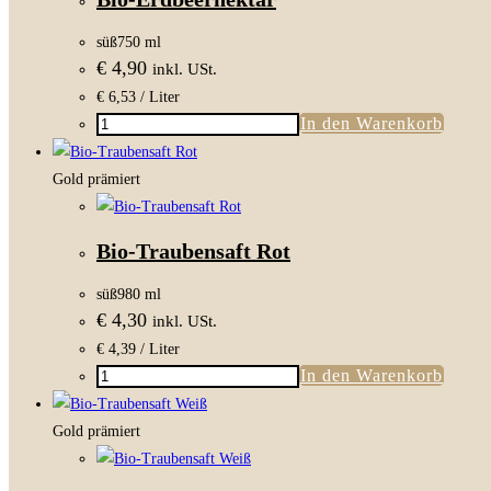
Menge
süß
750 ml
€
4,90
inkl. USt.
€
6,53
/ Liter
In den Warenkorb
Bio-
Erdbeernektar
Menge
Gold prämiert
Bio-Traubensaft Rot
süß
980 ml
€
4,30
inkl. USt.
€
4,39
/ Liter
In den Warenkorb
Bio-
Traubensaft
Rot
Gold prämiert
Menge