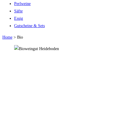
Perlweine
Säfte
Essig
Gutscheine & Sets
Home
>
Bio