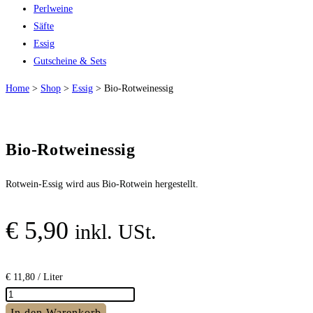
Perlweine
Säfte
Essig
Gutscheine & Sets
Home
>
Shop
>
Essig
>
Bio-Rotweinessig
Bio-Rotweinessig
Rotwein-Essig wird aus Bio-Rotwein hergestellt.
€
5,90
inkl. USt.
€
11,80
/ Liter
Bio-
Rotweinessig
In den Warenkorb