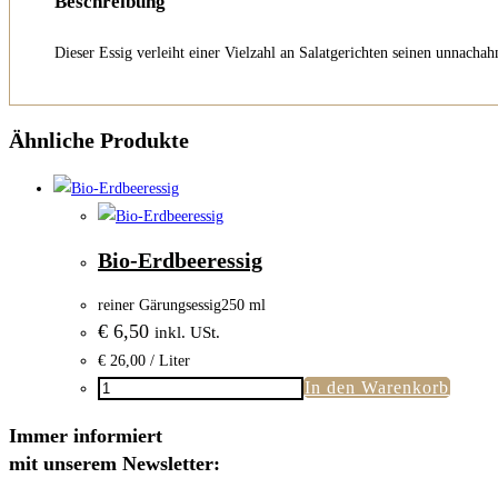
Beschreibung
Dieser Essig verleiht einer Vielzahl an Salatgerichten seinen unnach
Ähnliche Produkte
Bio-Erdbeeressig
reiner Gärungsessig
250 ml
€
6,50
inkl. USt.
€
26,00
/ Liter
In den Warenkorb
Bio-
Erdbeeressig
Immer informiert
Menge
mit unserem Newsletter: