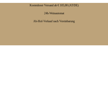
Kostenloser Versand ab € 105,00 (AT/DE)
24h-Weinautomat
Ab-Hof-Verkauf nach Vereinbarung