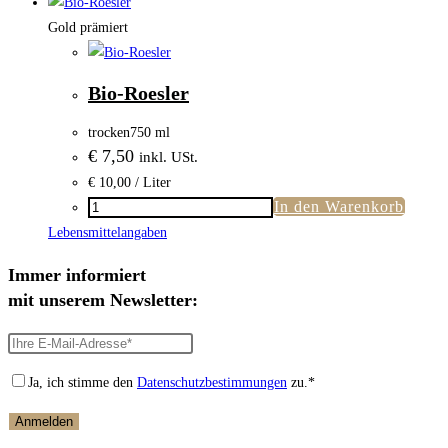
Menge
Gold prämiert
Bio-Roesler
trocken
750 ml
€
7,50
inkl. USt.
€
10,00
/ Liter
In den Warenkorb
Bio-
Roesler
Lebensmittelangaben
Menge
Immer informiert
mit unserem Newsletter:
Ja, ich stimme den
Datenschutzbestimmungen
zu.*