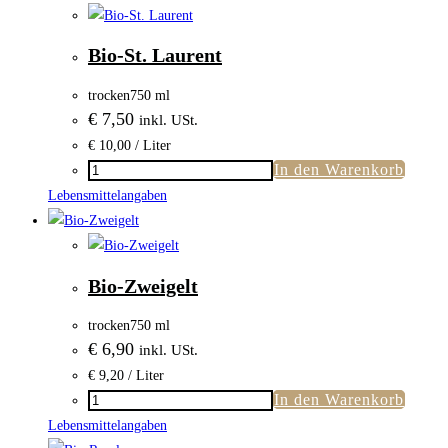
Bio-St. Laurent
trocken
750 ml
€
7,50
inkl. USt.
€
10,00
/ Liter
In den Warenkorb
Bio-
St.
Lebensmittelangaben
Laurent
Menge
Bio-Zweigelt
trocken
750 ml
€
6,90
inkl. USt.
€
9,20
/ Liter
In den Warenkorb
Bio-
Zweigelt
Lebensmittelangaben